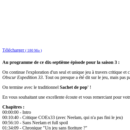
Télécharger
( 180 Mo )
Au programme de ce dix-septième épisode pour la saison 3 :
On continue l'exploration d'un seul et unique jeu à travers critique et
Obscur Expedition 33
. Tout ou presque a été dit sur le jeu, mais pas p
On termine avec le traditionnel
Sachet de pop'
!
En vous souhaitant une excellente écoute et vous remerciant pour votre
Chapitres :
00:00:00 - Intro
00:10:40 - Critique COEx33 (avec Neelam, qui n'a pas fini le jeu)
00:56:10 - Sans Neelam et full spoil
01:34:09 - Chronique "Un jeu sans fioriture ?"